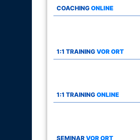
COACHING
ONLINE
+
Teamworkshops
Know
1:1 TRAINING
VOR ORT
How
für
Teams
Teamlabor
1:1 TRAINING
ONLINE
Gruppendynamik
Moderation
SEMINAR
VOR ORT