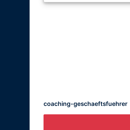
Firmenkunden
Projekte
+
Beispiele
Lehraufträge
Orte
+
coaching-geschaeftsfuehrer
Locations
Aschaffenburg