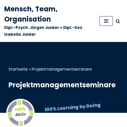
Mensch, Team,
Zum
Organisation
Inhalt
Dipl.-Psych. Jürgen Junker + Dipl.-Soz.
springen
Isabella Junker
Startseite
»
Projektmanagementseminare
Projektmanagementseminare
100% Learning by Doing