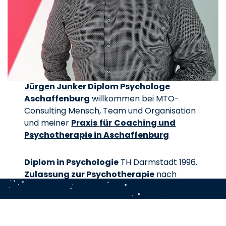
Jürgen Junker
Diplom Psychologe
Aschaffenburg
willkommen bei MTO-
Consulting Mensch, Team und Organisation
und meiner
Praxis
für
Coaching und
Psychotherapie in Aschaffenburg
Diplom in Psychologie
TH Darmstadt 1996.
Zulassung zur Psychotherapie
nach
Heilpraktiker-Gesetz.
Sie erhalten
zeitnahe Termine ohne lange
Wartezeiten
diskret und