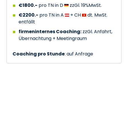
€1800.-
pro TN in D
zzGl. 19%MwSt.
€2200.-
pro TN in A
+ CH
dt. MwSt.
entfällt
firmeninternes Coaching:
zzGl. Anfahrt,
Übernachtung + Meetingraum
Coaching pro Stunde
: auf Anfrage