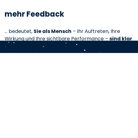
mehr Feedback
… bedeutet,
Sie als Mensch
– Ihr Auftreten, Ihre
Wirkung und Ihre sichtbare Performance –
sind klar
im Mittelpunkt
!
bH A
Seminarübersicht