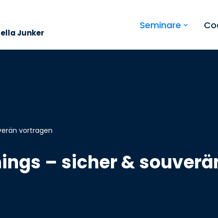
Seminare
Co
bella Junker
uverän vortragen
nings – sicher & souverä