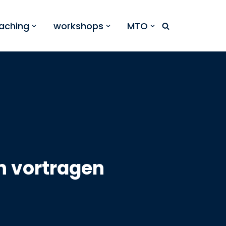
aching
workshops
MTO
n vortragen