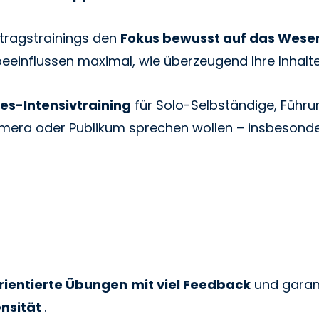
rtragstrainings den
Fokus bewusst auf das Wese
g beeinflussen maximal, wie überzeugend Ihre Inha
es-Intensivtraining
für Solo-Selbständige, Führu
Kamera oder Publikum sprechen wollen – insbeson
rientierte Übungen
mit viel Feedback
und garant
ensität
.