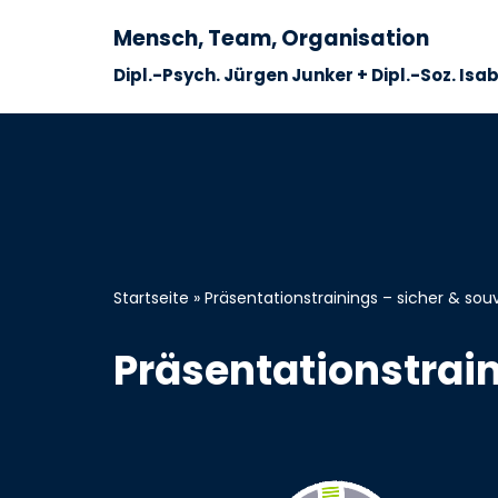
Mensch, Team, Organisation
Zum
Dipl.-Psych. Jürgen Junker + Dipl.-Soz. Isa
Inhalt
springen
Startseite
»
Präsentationstrainings – sicher & so
Präsentationstrai