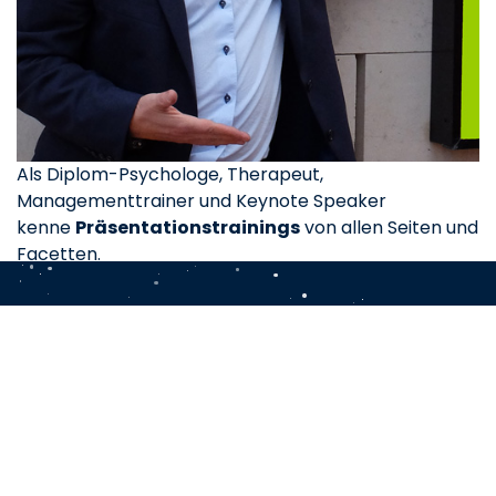
Als Diplom-Psychologe, Therapeut,
Managementtrainer und Keynote Speaker
kenne
Präsentationstrainings
von allen Seiten und
Facetten.
M P
Ich freue mich auf Ihre Anfrage, Ihr
Jürgen
Junker
Diplom-Psychologe Aschaffenburg