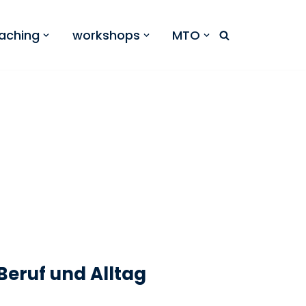
aching
workshops
MTO
eruf und Alltag