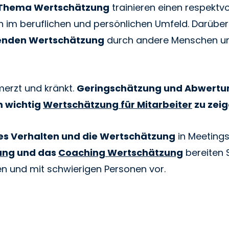
 Thema Wertschätzung
trainieren einen respektv
m beruflichen und persönlichen Umfeld. Darüber h
lenden Wertschätzung
durch andere Menschen u
merzt und kränkt.
Geringschätzung und Abwertu
 wichtig
Wertschätzung für Mitarbeiter
zu zei
es Verhalten und die Wertschätzung
in Meetings
ung
und das
Coaching Wertschätzung
bereiten S
en und mit schwierigen Personen vor.