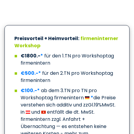
Preisvorteil + Heimvorteil:
firmeninterner
Workshop
€1800.-
*
für den 1.TN pro Workshoptag
firmenintern
€500.-*
für den 2.TN pro Workshoptag
firmenintern
€100.-*
ab dem 3.TN pro TN pro
Workshoptag firmenintern
*
die Preise
verstehen sich additiv und zzGl.19%MwSt.
in
und
entfällt die dt. MwSt.
firmenintern zzgl. Anfahrt +
Übernachtung — es entstehen keine
weiteren Kosten - mehr zum