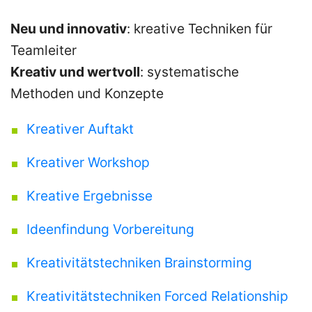
Consulting
Neu und innovativ
: kreative Techniken für
Teamleiter
Kreativ und wertvoll
: systematische
Referenzen
Methoden und Konzepte
Kreativer Auftakt
über
Kreativer Workshop
900
Kreative Ergebnisse
Firmenkunden
Ideenfindung Vorbereitung
Projekte
Kreativitätstechniken Brainstorming
+
Kreativitätstechniken Forced Relationship
Beispiele