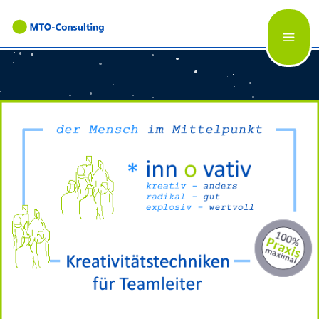
×
menü
MTO-
Consulting
Teamlabor
Know
How
für
Teams
x
Teamtrainings
Teamentwicklung