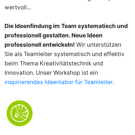
für
wertvoll...
Teams
Die Ideenfindung im Team systematisch und
Teamlabor
professionell gestalten. Neue Ideen
professionell entwickeln!
Wir unterstützen
Gruppendynamik
Sie als Teamleiter systematisch und effektiv
beim Thema Kreativitätstechnik und
Moderation
Innovation. Unser Workshop ist ein
inspirierendes Ideenlabor für Teamleiter
.
über
uns
MTO-