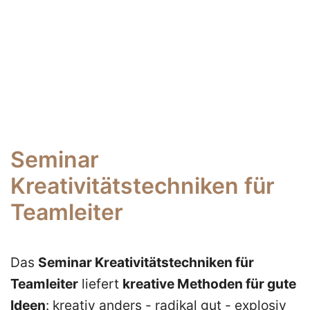
Seminare
firmenintern
Teamentwicklung
Seminar
Teamseminare
Kreativitätstechniken für
+
Teamleiter
Teamworkshops
Das
Seminar Kreativitätstechniken für
Know
Teamleiter
liefert
kreative Methoden für gute
How
Ideen
: kreativ anders - radikal gut - explosiv