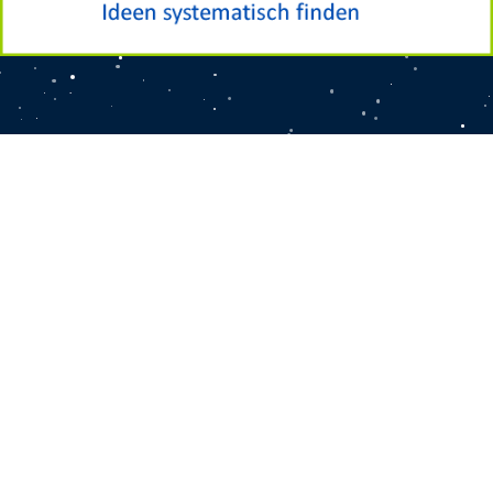
Teamlösungen
Teamimpulse
Methoden
Teamerlebnisse
Teamkochen
Theaterprojekte
über
Gruppendynamik
Teamcoaching
900
CLOSE