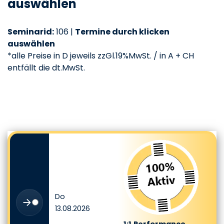
auswählen
Seminarid:
106 |
Termine durch klicken
auswählen
*alle Preise in D jeweils zzGl.19%MwSt. / in A + CH
entfällt die dt.MwSt.
Verfügbare Seminartermine
Do
13.08.2026
1:1
Performance