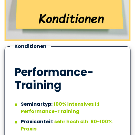
Konditionen
Performance-
Training
Seminartyp:
100% intensives 1:1
Performance-Training
Praxisanteil:
sehr hoch d.h. 80-100%
Praxis