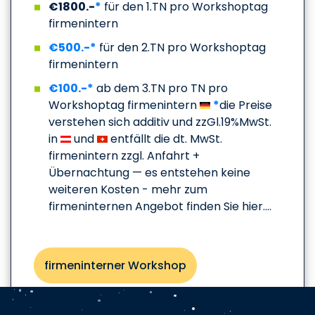
€1800.-
*
für den 1.TN pro Workshoptag
firmenintern
€500.-*
für den 2.TN pro Workshoptag
firmenintern
€100.-*
ab dem 3.TN pro TN pro
Workshoptag firmenintern
*
die Preise
verstehen sich additiv und zzGl.19%MwSt.
in
und
entfällt die dt. MwSt.
firmenintern zzgl. Anfahrt +
Übernachtung — es entstehen keine
weiteren Kosten - mehr zum
firmeninternen Angebot finden Sie hier....
firmeninterner Workshop