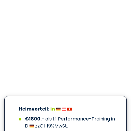
Heimvorteil:
in
€1800.-
als 1:1 Performance-Training in
D
zzGl. 19%MwSt.