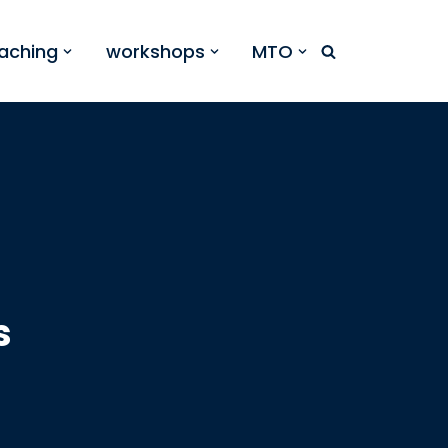
aching
workshops
MTO
s