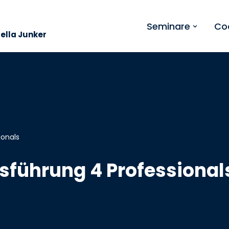
Seminare
Co
bella Junker
ionals
führung 4 Professional