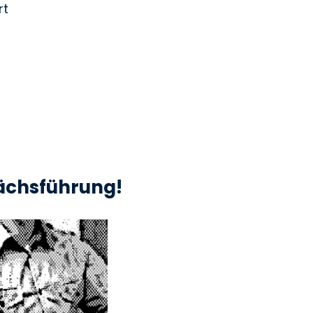
rt
rächsführung!