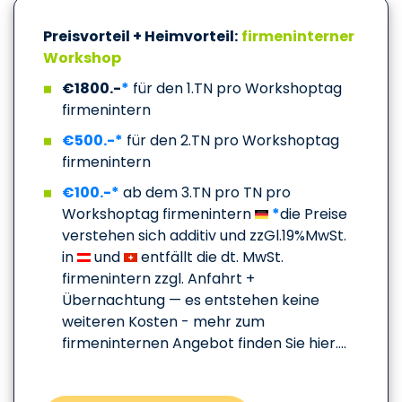
Preisvorteil + Heimvorteil:
firmeninterner
Workshop
€1800.-
*
für den 1.TN pro Workshoptag
firmenintern
€500.-*
für den 2.TN pro Workshoptag
firmenintern
€100.-*
ab dem 3.TN pro TN pro
Workshoptag firmenintern
*
die Preise
verstehen sich additiv und zzGl.19%MwSt.
in
und
entfällt die dt. MwSt.
firmenintern zzgl. Anfahrt +
Übernachtung — es entstehen keine
weiteren Kosten - mehr zum
firmeninternen Angebot finden Sie hier....