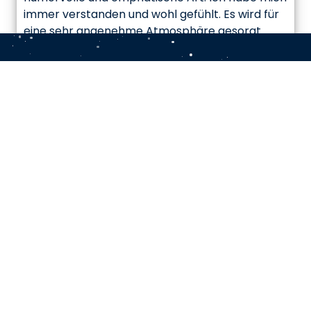
immer verstanden und wohl gefühlt. Es wird für
eine sehr angenehme Atmosphäre gesorgt.
Gute Ratschläge und Werkzeuge. Mir ging es
 Po
nach jedem Termin besser. Ich kann ihn nur
weiterempfehlen.
T.R.
Der Knoten hat sich gelöst
★★★★★
Sehr schnelle Terminvergabe, vertrauensvolle
Atmosphäre und nach nur wenigen Stunden
hatte sich mein "Knoten gelöst"
. Vielen Dank
dafür! Ich kann Herrn Junker mit seiner
unkomplizierten Art und professionellen
Vorgehensweise uneingeschränkt weiter
empfehlen.
C.G-K