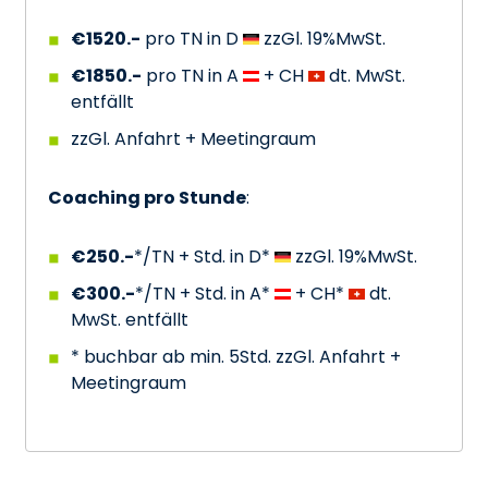
€1520.-
pro TN in D
zzGl. 19%MwSt.
€1850.-
pro TN in A
+ CH
dt. MwSt.
entfällt
zzGl. Anfahrt + Meetingraum
Coaching pro Stunde
:
€250.-
*/TN + Std. in D*
zzGl. 19%MwSt.
€300.-
*/TN + Std. in A*
+ CH*
dt.
MwSt. entfällt
* buchbar ab min. 5Std. zzGl. Anfahrt +
Meetingraum