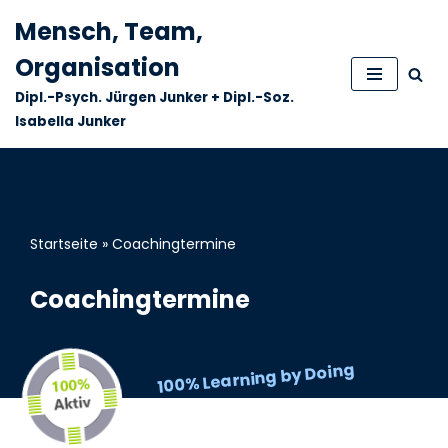
Mensch, Team,
Zum
Organisation
Inhalt
Dipl.-Psych. Jürgen Junker + Dipl.-Soz.
springen
Isabella Junker
Startseite
»
Coachingtermine
Coachingtermine
100% Learning by Doing